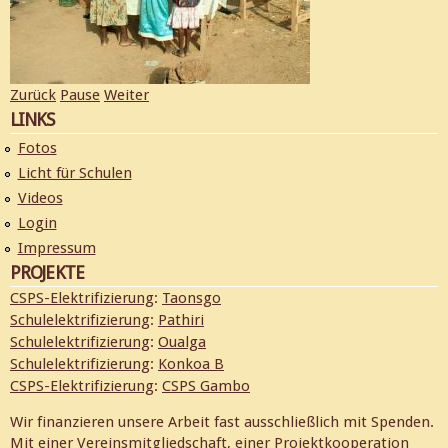
Zurück
Pause
Weiter
LINKS
Fotos
Licht für Schulen
Videos
Login
Impressum
PROJEKTE
CSPS-Elektrifizierung
:
Taonsgo
Schulelektrifizierung
:
Pathiri
Schulelektrifizierung
:
Oualga
Schulelektrifizierung
:
Konkoa B
CSPS-Elektrifizierung
:
CSPS Gambo
Wir finanzieren unsere Arbeit fast ausschließlich mit Spenden.
Mit einer
Vereinsmitgliedschaft
, einer
Projektkooperation