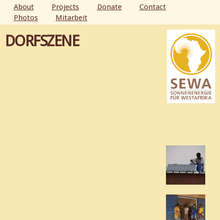
Skip to
About
Projects
Donate
Contact
main
Photos
Mitarbeit
MAIN MENU
content
DORFSZENE