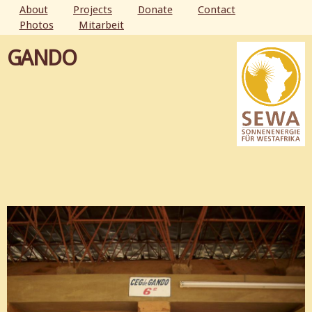
Skip to
About
Projects
Donate
Contact
main
Photos
Mitarbeit
MAIN MENU
content
GANDO