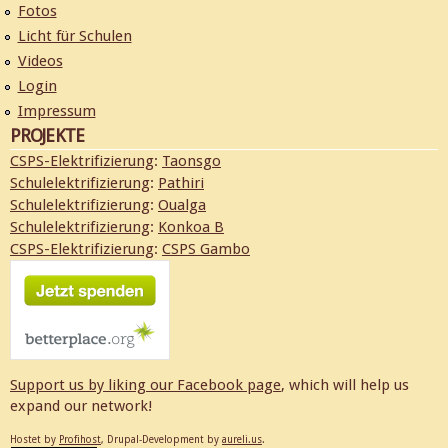
Fotos
Licht für Schulen
Videos
Login
Impressum
PROJEKTE
CSPS-Elektrifizierung
:
Taonsgo
Schulelektrifizierung
:
Pathiri
Schulelektrifizierung
:
Oualga
Schulelektrifizierung
:
Konkoa B
CSPS-Elektrifizierung
:
CSPS Gambo
Support us by liking our
Facebook page
, which will help us
expand our network!
Hostet by
Profihost
, Drupal-Development by
aureli.us
.