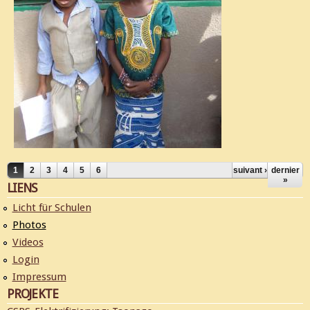
1
2
3
4
5
6
suivant ›
dernier
»
LIENS
PAGES
Licht für Schulen
Photos
Videos
Login
Impressum
PROJEKTE