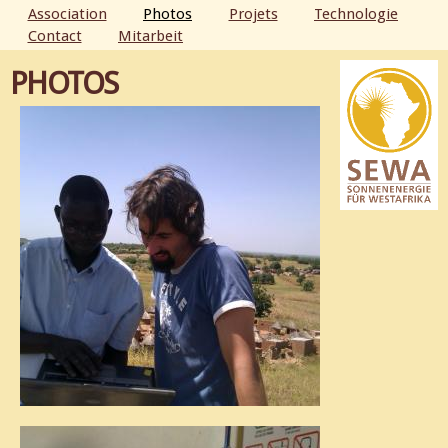
Aller au
Association
Photos
Projets
Technologie
contenu
Contact
Mitarbeit
MENU PRINCIPAL
principal
PHOTOS