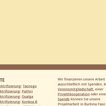
 bringt 900 grundschülern in burkina faso licht und bessere
Wir finanzieren unsere Arbeit 
TE
ausschließlich mit Spenden. M
ktrifizierung
:
Taonsgo
Vereinsmitgliedschaft
, einer
ktrifizierung
:
Pathiri
Projektkooperation
oder eine
ktrifizierung
:
Oualga
Spende
können Sie unsere
ktrifizierung
:
Konkoa B
Projektarbeit in Burkina Faso