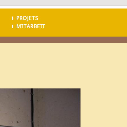
Aller au
contenu
PROJETS
principal
MITARBEIT