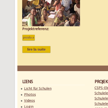
Projektreferenz:
pissila a
lire la suite
de erlös des hegel-spendenmarathons
bildungschancen
LIENS
PROJEK
CSPS-Ele
Licht für Schulen
Schulele
Photos
Schulele
Videos
Schulele
Login