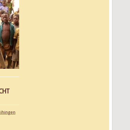
ICHT
aihingen