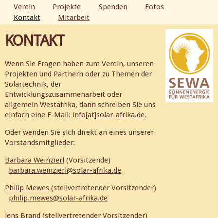
Direkt
Verein
Projekte
Spenden
Fotos
zum
Kontakt
Mitarbeit
HAUPTMENÜ
Inhalt
KONTAKT
Wenn Sie Fragen haben zum Verein, unseren
Projekten und Partnern oder zu Themen der
Solartechnik, der
Entwicklungszusammenarbeit oder
allgemein Westafrika, dann schreiben Sie uns
einfach eine E-Mail:
info[at]solar-afrika.de
.
Oder wenden Sie sich direkt an eines unserer
Vorstandsmitglieder:
Barbara Weinzierl
(Vorsitzende)
barbara.weinzierl@solar-afrika.de
Philip Mewes
(stellvertretender Vorsitzender)
philip.mewes@solar-afrika.de
Jens Brand
(stellvertretender Vorsitzender)